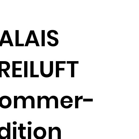
ALAIS
REILUFT
Sommer-
dition