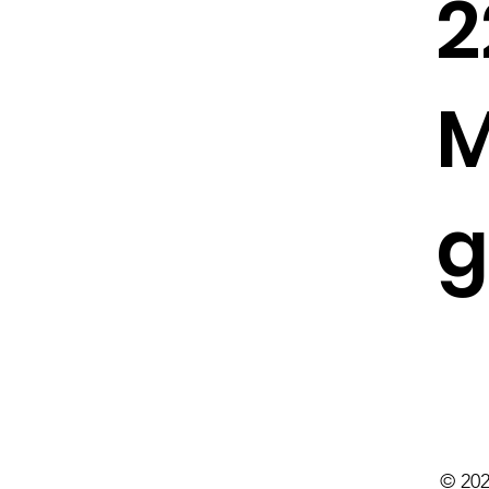
2
M
g
© 20