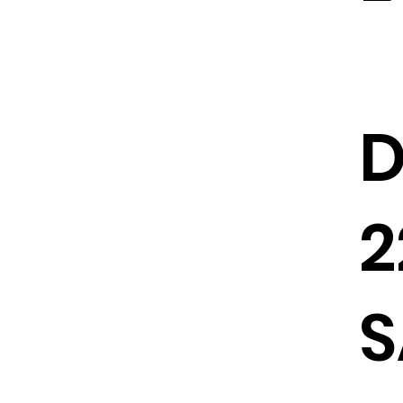
D
2
S