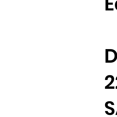
E
D
2
S