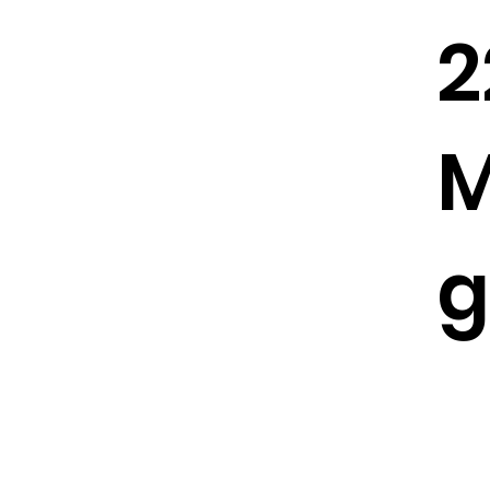
2
M
g